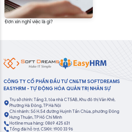
Đơn xin nghỉ việc là gì?
CÔNG TY CỔ PHẦN ĐẦU TƯ CN&TM SOFTDREAMS
EASYHRM - TỰ ĐỘNG HÓA QUẢN TRỊ NHÂN SỰ
Trụ sở chính: Tầng 3, tòa nhà CT5AB, Khu đô thị Văn Khê,
Phường Hà Đông, TP Hà Nội
Chi nhánh: Số H.54 đường Huỳnh Tấn Chùa, phường Đông
Hưng Thuận, TP Hồ Chí Minh
Hotline mua hàng: 0869 425 631
Tổng đài hỗ trợ, CSKH: 1900 33 96