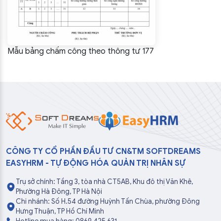
Mẫu bảng chấm công theo thông tư 177
CÔNG TY CỔ PHẦN ĐẦU TƯ CN&TM SOFTDREAMS
EASYHRM - TỰ ĐỘNG HÓA QUẢN TRỊ NHÂN SỰ
Trụ sở chính: Tầng 3, tòa nhà CT5AB, Khu đô thị Văn Khê,
Phường Hà Đông, TP Hà Nội
Chi nhánh: Số H.54 đường Huỳnh Tấn Chùa, phường Đông
Hưng Thuận, TP Hồ Chí Minh