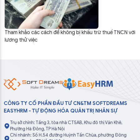
Tham khảo các cách để không bị khấu trừ thuế TNCN với
lương thử việc
CÔNG TY CỔ PHẦN ĐẦU TƯ CN&TM SOFTDREAMS
EASYHRM - TỰ ĐỘNG HÓA QUẢN TRỊ NHÂN SỰ
Trụ sở chính: Tầng 3, tòa nhà CT5AB, Khu đô thị Văn Khê,
Phường Hà Đông, TP Hà Nội
Chi nhánh: Số H.54 đường Huỳnh Tấn Chùa, phường Đông