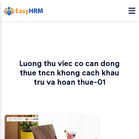
Luong thu viec co can dong
thue tncn khong cach khau
tru va hoan thue-01