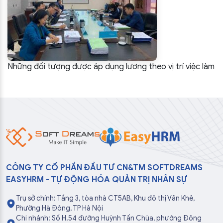
Những đối tượng được áp dụng lương theo vị trí việc làm
CÔNG TY CỔ PHẦN ĐẦU TƯ CN&TM SOFTDREAMS
EASYHRM - TỰ ĐỘNG HÓA QUẢN TRỊ NHÂN SỰ
Trụ sở chính: Tầng 3, tòa nhà CT5AB, Khu đô thị Văn Khê,
Phường Hà Đông, TP Hà Nội
Chi nhánh: Số H.54 đường Huỳnh Tấn Chùa, phường Đông