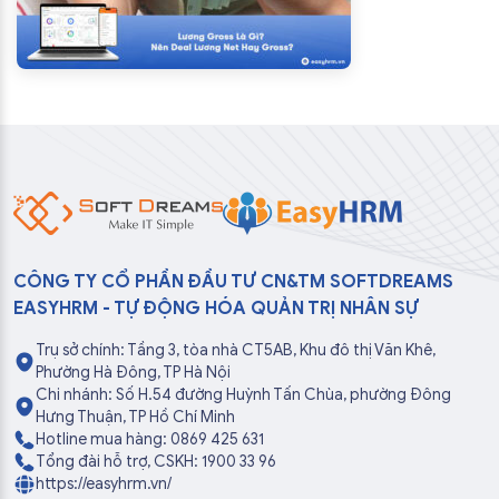
CÔNG TY CỔ PHẦN ĐẦU TƯ CN&TM SOFTDREAMS
EASYHRM - TỰ ĐỘNG HÓA QUẢN TRỊ NHÂN SỰ
Trụ sở chính: Tầng 3, tòa nhà CT5AB, Khu đô thị Văn Khê,
Phường Hà Đông, TP Hà Nội
Chi nhánh: Số H.54 đường Huỳnh Tấn Chùa, phường Đông
Hưng Thuận, TP Hồ Chí Minh
Hotline mua hàng: 0869 425 631
Tổng đài hỗ trợ, CSKH: 1900 33 96
https://easyhrm.vn/