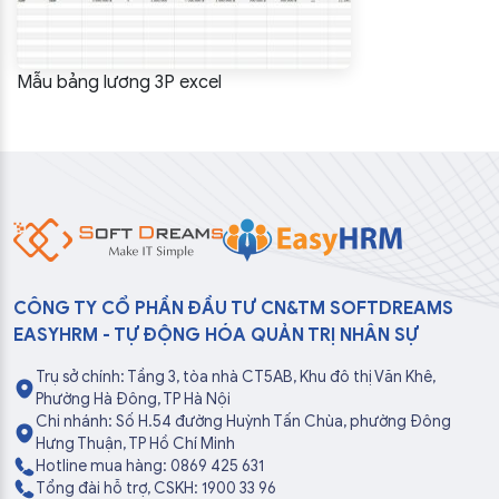
Mẫu bảng lương 3P excel
CÔNG TY CỔ PHẦN ĐẦU TƯ CN&TM SOFTDREAMS
EASYHRM - TỰ ĐỘNG HÓA QUẢN TRỊ NHÂN SỰ
Trụ sở chính: Tầng 3, tòa nhà CT5AB, Khu đô thị Văn Khê,
Phường Hà Đông, TP Hà Nội
Chi nhánh: Số H.54 đường Huỳnh Tấn Chùa, phường Đông
Hưng Thuận, TP Hồ Chí Minh
Hotline mua hàng: 0869 425 631
Tổng đài hỗ trợ, CSKH: 1900 33 96