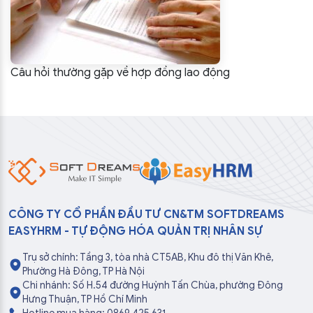
Câu hỏi thường gặp về hợp đồng lao động
CÔNG TY CỔ PHẦN ĐẦU TƯ CN&TM SOFTDREAMS
EASYHRM - TỰ ĐỘNG HÓA QUẢN TRỊ NHÂN SỰ
Trụ sở chính: Tầng 3, tòa nhà CT5AB, Khu đô thị Văn Khê,
Phường Hà Đông, TP Hà Nội
Chi nhánh: Số H.54 đường Huỳnh Tấn Chùa, phường Đông
Hưng Thuận, TP Hồ Chí Minh