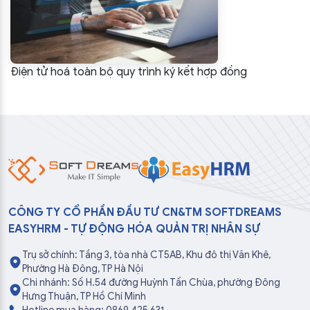
Điện tử hoá toàn bộ quy trình ký kết hợp đồng
CÔNG TY CỔ PHẦN ĐẦU TƯ CN&TM SOFTDREAMS
EASYHRM - TỰ ĐỘNG HÓA QUẢN TRỊ NHÂN SỰ
Trụ sở chính: Tầng 3, tòa nhà CT5AB, Khu đô thị Văn Khê,
Phường Hà Đông, TP Hà Nội
Chi nhánh: Số H.54 đường Huỳnh Tấn Chùa, phường Đông
Hưng Thuận, TP Hồ Chí Minh