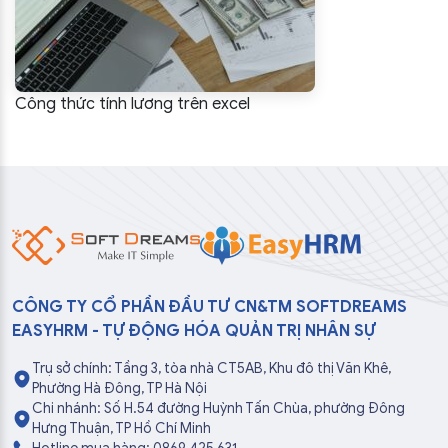
Công thức tính lương trên excel
CÔNG TY CỔ PHẦN ĐẦU TƯ CN&TM SOFTDREAMS
EASYHRM - TỰ ĐỘNG HÓA QUẢN TRỊ NHÂN SỰ
Trụ sở chính: Tầng 3, tòa nhà CT5AB, Khu đô thị Văn Khê,
Phường Hà Đông, TP Hà Nội
Chi nhánh: Số H.54 đường Huỳnh Tấn Chùa, phường Đông
Hưng Thuận, TP Hồ Chí Minh