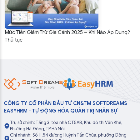
Mức Tiền Giảm Trừ Gia Cảnh 2025 – Khi Nào Áp Dụng?
Thủ tục
CÔNG TY CỔ PHẦN ĐẦU TƯ CN&TM SOFTDREAMS
EASYHRM - TỰ ĐỘNG HÓA QUẢN TRỊ NHÂN SỰ
Trụ sở chính: Tầng 3, tòa nhà CT5AB, Khu đô thị Văn Khê,
Phường Hà Đông, TP Hà Nội
Chi nhánh: Số H.54 đường Huỳnh Tấn Chùa, phường Đông