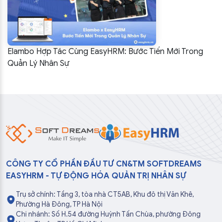
Elambo Hợp Tác Cùng EasyHRM: Bước Tiến Mới Trong
Quản Lý Nhân Sự
CÔNG TY CỔ PHẦN ĐẦU TƯ CN&TM SOFTDREAMS
EASYHRM - TỰ ĐỘNG HÓA QUẢN TRỊ NHÂN SỰ
Trụ sở chính: Tầng 3, tòa nhà CT5AB, Khu đô thị Văn Khê,
Phường Hà Đông, TP Hà Nội
Chi nhánh: Số H.54 đường Huỳnh Tấn Chùa, phường Đông