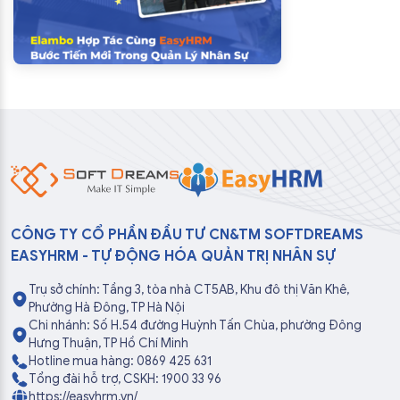
CÔNG TY CỔ PHẦN ĐẦU TƯ CN&TM SOFTDREAMS
EASYHRM - TỰ ĐỘNG HÓA QUẢN TRỊ NHÂN SỰ
Trụ sở chính: Tầng 3, tòa nhà CT5AB, Khu đô thị Văn Khê,
Phường Hà Đông, TP Hà Nội
Chi nhánh: Số H.54 đường Huỳnh Tấn Chùa, phường Đông
Hưng Thuận, TP Hồ Chí Minh
Hotline mua hàng: 0869 425 631
Tổng đài hỗ trợ, CSKH: 1900 33 96
https://easyhrm.vn/