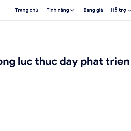
Trang chủ
Tính năng
Bảng giá
Hỗ trợ
ng luc thuc day phat trien