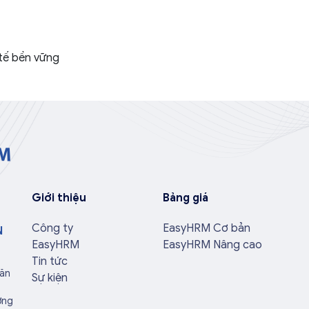
 tế bền vững
Giới thiệu
Bảng giá
Công ty
EasyHRM Cơ bản
N
EasyHRM
EasyHRM Nâng cao
Tin tức
Văn
Sự kiện
ờng