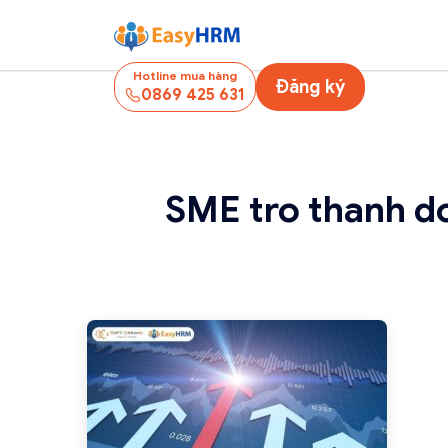
Hotline mua hàng
Đăng ký
0869 425 631
SME tro thanh do