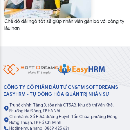
Chế độ đãi ngộ tốt sẽ giúp nhân viên gắn bó với công ty
lâu hơn
CÔNG TY CỔ PHẦN ĐẦU TƯ CN&TM SOFTDREAMS
EASYHRM - TỰ ĐỘNG HÓA QUẢN TRỊ NHÂN SỰ
Trụ sở chính: Tầng 3, tòa nhà CT5AB, Khu đô thị Văn Khê,
Phường Hà Đông, TP Hà Nội
Chi nhánh: Số H.54 đường Huỳnh Tấn Chùa, phường Đông
Hưng Thuận, TP Hồ Chí Minh
Hotline mua hàng: 0869 425 631