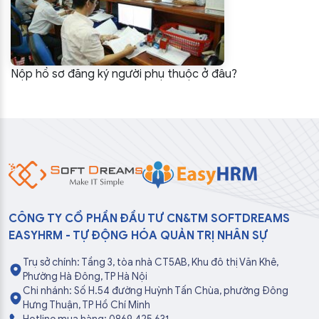
Nộp hồ sơ đăng ký người phụ thuộc ở đâu?
CÔNG TY CỔ PHẦN ĐẦU TƯ CN&TM SOFTDREAMS
EASYHRM - TỰ ĐỘNG HÓA QUẢN TRỊ NHÂN SỰ
Trụ sở chính: Tầng 3, tòa nhà CT5AB, Khu đô thị Văn Khê,
Phường Hà Đông, TP Hà Nội
Chi nhánh: Số H.54 đường Huỳnh Tấn Chùa, phường Đông
Hưng Thuận, TP Hồ Chí Minh