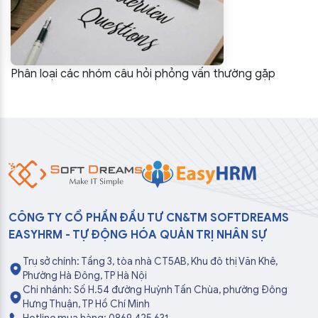
Phân loại các nhóm câu hỏi phỏng vấn thường gặp
CÔNG TY CỔ PHẦN ĐẦU TƯ CN&TM SOFTDREAMS
EASYHRM - TỰ ĐỘNG HÓA QUẢN TRỊ NHÂN SỰ
Trụ sở chính: Tầng 3, tòa nhà CT5AB, Khu đô thị Văn Khê,
Phường Hà Đông, TP Hà Nội
Chi nhánh: Số H.54 đường Huỳnh Tấn Chùa, phường Đông
Hưng Thuận, TP Hồ Chí Minh