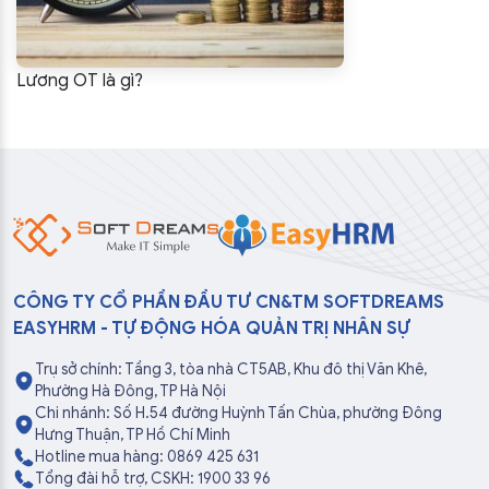
Lương OT là gì?
CÔNG TY CỔ PHẦN ĐẦU TƯ CN&TM SOFTDREAMS
EASYHRM - TỰ ĐỘNG HÓA QUẢN TRỊ NHÂN SỰ
Trụ sở chính: Tầng 3, tòa nhà CT5AB, Khu đô thị Văn Khê,
Phường Hà Đông, TP Hà Nội
Chi nhánh: Số H.54 đường Huỳnh Tấn Chùa, phường Đông
Hưng Thuận, TP Hồ Chí Minh
Hotline mua hàng: 0869 425 631
Tổng đài hỗ trợ, CSKH: 1900 33 96