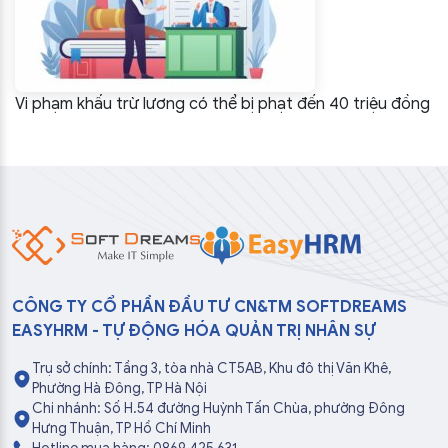
Vi phạm khấu trừ lương có thể bị phạt đến 40 triệu đồng
CÔNG TY CỔ PHẦN ĐẦU TƯ CN&TM SOFTDREAMS
EASYHRM - TỰ ĐỘNG HÓA QUẢN TRỊ NHÂN SỰ
Trụ sở chính: Tầng 3, tòa nhà CT5AB, Khu đô thị Văn Khê,
Phường Hà Đông, TP Hà Nội
Chi nhánh: Số H.54 đường Huỳnh Tấn Chùa, phường Đông
Hưng Thuận, TP Hồ Chí Minh