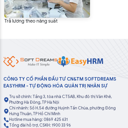
Trả lương theo năng suất
CÔNG TY CỔ PHẦN ĐẦU TƯ CN&TM SOFTDREAMS
EASYHRM - TỰ ĐỘNG HÓA QUẢN TRỊ NHÂN SỰ
Trụ sở chính: Tầng 3, tòa nhà CT5AB, Khu đô thị Văn Khê,
Phường Hà Đông, TP Hà Nội
Chi nhánh: Số H.54 đường Huỳnh Tấn Chùa, phường Đông
Hưng Thuận, TP Hồ Chí Minh
Hotline mua hàng: 0869 425 631
Tổng đài hỗ trợ, CSKH: 1900 33 96