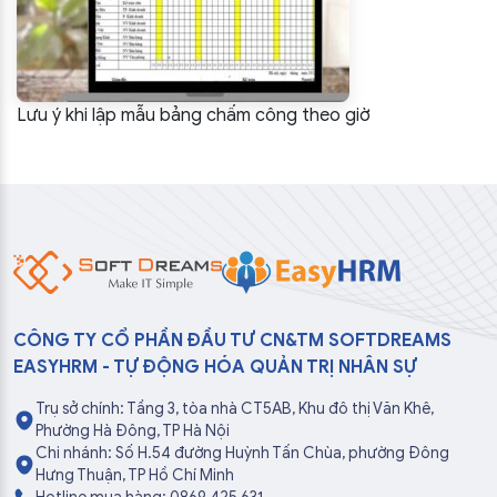
Lưu ý khi lập mẫu bảng chấm công theo giờ
CÔNG TY CỔ PHẦN ĐẦU TƯ CN&TM SOFTDREAMS
EASYHRM - TỰ ĐỘNG HÓA QUẢN TRỊ NHÂN SỰ
Trụ sở chính: Tầng 3, tòa nhà CT5AB, Khu đô thị Văn Khê,
Phường Hà Đông, TP Hà Nội
Chi nhánh: Số H.54 đường Huỳnh Tấn Chùa, phường Đông
Hưng Thuận, TP Hồ Chí Minh