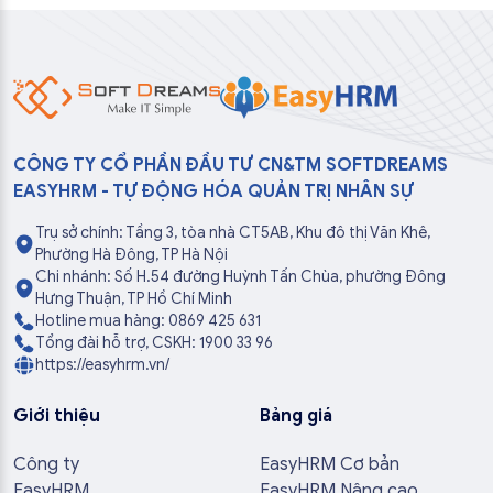
CÔNG TY CỔ PHẦN ĐẦU TƯ CN&TM SOFTDREAMS
EASYHRM - TỰ ĐỘNG HÓA QUẢN TRỊ NHÂN SỰ
Trụ sở chính: Tầng 3, tòa nhà CT5AB, Khu đô thị Văn Khê,
Phường Hà Đông, TP Hà Nội
Chi nhánh: Số H.54 đường Huỳnh Tấn Chùa, phường Đông
Hưng Thuận, TP Hồ Chí Minh
Hotline mua hàng: 0869 425 631
Tổng đài hỗ trợ, CSKH: 1900 33 96
https://easyhrm.vn/
Giới thiệu
Bảng giá
Công ty
EasyHRM Cơ bản
EasyHRM
EasyHRM Nâng cao