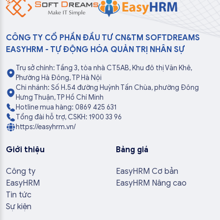
CÔNG TY CỔ PHẦN ĐẦU TƯ CN&TM SOFTDREAMS
EASYHRM - TỰ ĐỘNG HÓA QUẢN TRỊ NHÂN SỰ
Trụ sở chính: Tầng 3, tòa nhà CT5AB, Khu đô thị Văn Khê,
Phường Hà Đông, TP Hà Nội
Chi nhánh: Số H.54 đường Huỳnh Tấn Chùa, phường Đông
Hưng Thuận, TP Hồ Chí Minh
Hotline mua hàng: 0869 425 631
Tổng đài hỗ trợ, CSKH: 1900 33 96
https://easyhrm.vn/
Giới thiệu
Bảng giá
Công ty
EasyHRM Cơ bản
EasyHRM
EasyHRM Nâng cao
Tin tức
Sự kiện