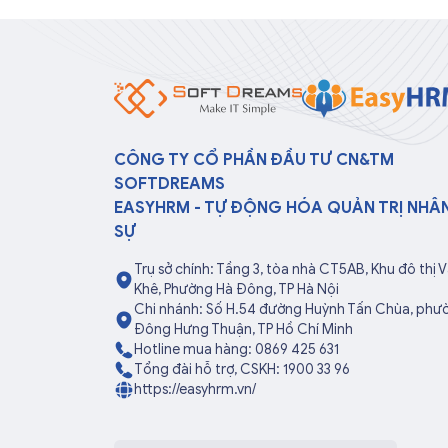
CÔNG TY CỔ PHẦN ĐẦU TƯ CN&TM
SOFTDREAMS
EASYHRM - TỰ ĐỘNG HÓA QUẢN TRỊ NHÂ
SỰ
Trụ sở chính: Tầng 3, tòa nhà CT5AB, Khu đô thị 
Khê, Phường Hà Đông, TP Hà Nội
Chi nhánh: Số H.54 đường Huỳnh Tấn Chùa, phư
Đông Hưng Thuận, TP Hồ Chí Minh
Hotline mua hàng: 0869 425 631
Tổng đài hỗ trợ, CSKH: 1900 33 96
https://easyhrm.vn/