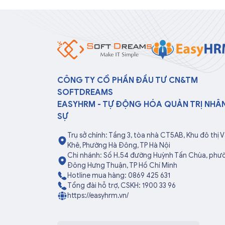
CÔNG TY CỔ PHẦN ĐẦU TƯ CN&TM
SOFTDREAMS
EASYHRM - TỰ ĐỘNG HÓA QUẢN TRỊ NHÂ
SỰ
Trụ sở chính: Tầng 3, tòa nhà CT5AB, Khu đô thị 
Khê, Phường Hà Đông, TP Hà Nội
Chi nhánh: Số H.54 đường Huỳnh Tấn Chùa, phư
Đông Hưng Thuận, TP Hồ Chí Minh
Hotline mua hàng: 0869 425 631
Tổng đài hỗ trợ, CSKH: 1900 33 96
https://easyhrm.vn/