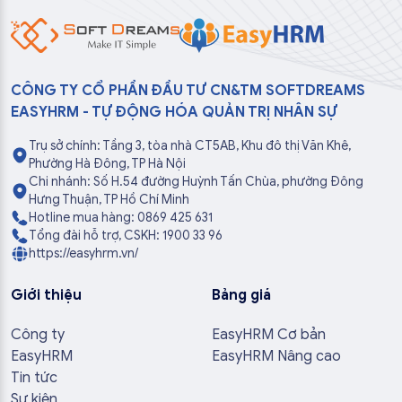
CÔNG TY CỔ PHẦN ĐẦU TƯ CN&TM SOFTDREAMS
EASYHRM - TỰ ĐỘNG HÓA QUẢN TRỊ NHÂN SỰ
Trụ sở chính: Tầng 3, tòa nhà CT5AB, Khu đô thị Văn Khê,
Phường Hà Đông, TP Hà Nội
Chi nhánh: Số H.54 đường Huỳnh Tấn Chùa, phường Đông
Hưng Thuận, TP Hồ Chí Minh
Hotline mua hàng: 0869 425 631
Tổng đài hỗ trợ, CSKH: 1900 33 96
https://easyhrm.vn/
Giới thiệu
Bảng giá
Công ty
EasyHRM Cơ bản
EasyHRM
EasyHRM Nâng cao
Tin tức
Sự kiện