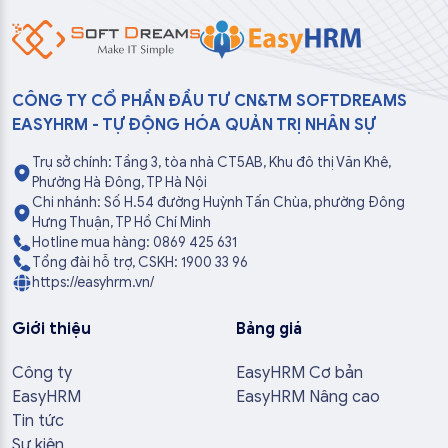
CÔNG TY CỔ PHẦN ĐẦU TƯ CN&TM SOFTDREAMS
EASYHRM - TỰ ĐỘNG HÓA QUẢN TRỊ NHÂN SỰ
Trụ sở chính: Tầng 3, tòa nhà CT5AB, Khu đô thị Văn Khê,
Phường Hà Đông, TP Hà Nội
Chi nhánh: Số H.54 đường Huỳnh Tấn Chùa, phường Đông
Hưng Thuận, TP Hồ Chí Minh
Hotline mua hàng: 0869 425 631
Tổng đài hỗ trợ, CSKH: 1900 33 96
https://easyhrm.vn/
Giới thiệu
Bảng giá
Công ty
EasyHRM Cơ bản
EasyHRM
EasyHRM Nâng cao
Tin tức
Sự kiện