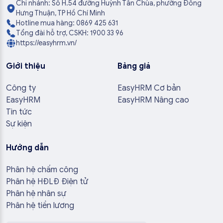
Chi nhánh: Số H.54 đường Huỳnh Tấn Chùa, phường Đông
Hưng Thuận, TP Hồ Chí Minh
Hotline mua hàng: 0869 425 631
Tổng đài hỗ trợ, CSKH: 1900 33 96
https://easyhrm.vn/
Giới thiệu
Bảng giá
Công ty
EasyHRM Cơ bản
EasyHRM
EasyHRM Nâng cao
Tin tức
Sự kiện
Hướng dẫn
Phân hệ chấm công
Phân hệ HĐLĐ Điện tử
Phân hệ nhân sự
Phân hệ tiền lương