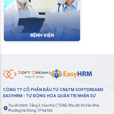
CÔNG TY CỔ PHẦN ĐẦU TƯ CN&TM SOFTDREAMS
EASYHRM - TỰ ĐỘNG HÓA QUẢN TRỊ NHÂN SỰ
Trụ sở chính: Tầng 3, tòa nhà CT5AB, Khu đô thị Văn Khê,
Phường Hà Đông, TP Hà Nội