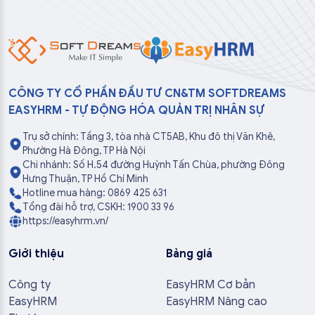
CÔNG TY CỔ PHẦN ĐẦU TƯ CN&TM SOFTDREAMS
EASYHRM - TỰ ĐỘNG HÓA QUẢN TRỊ NHÂN SỰ
Trụ sở chính: Tầng 3, tòa nhà CT5AB, Khu đô thị Văn Khê,
Phường Hà Đông, TP Hà Nội
Chi nhánh: Số H.54 đường Huỳnh Tấn Chùa, phường Đông
Hưng Thuận, TP Hồ Chí Minh
Hotline mua hàng: 0869 425 631
Tổng đài hỗ trợ, CSKH: 1900 33 96
https://easyhrm.vn/
Giới thiệu
Bảng giá
Công ty
EasyHRM Cơ bản
EasyHRM
EasyHRM Nâng cao