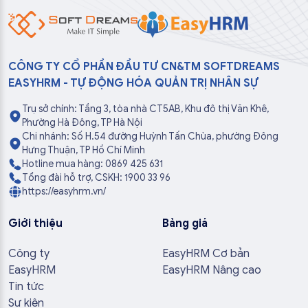
CÔNG TY CỔ PHẦN ĐẦU TƯ CN&TM SOFTDREAMS
EASYHRM - TỰ ĐỘNG HÓA QUẢN TRỊ NHÂN SỰ
Trụ sở chính: Tầng 3, tòa nhà CT5AB, Khu đô thị Văn Khê,
Phường Hà Đông, TP Hà Nội
Chi nhánh: Số H.54 đường Huỳnh Tấn Chùa, phường Đông
Hưng Thuận, TP Hồ Chí Minh
Hotline mua hàng: 0869 425 631
Tổng đài hỗ trợ, CSKH: 1900 33 96
https://easyhrm.vn/
Giới thiệu
Bảng giá
Công ty
EasyHRM Cơ bản
EasyHRM
EasyHRM Nâng cao
Tin tức
Sự kiện