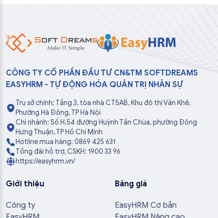
CÔNG TY CỔ PHẦN ĐẦU TƯ CN&TM SOFTDREAMS
EASYHRM - TỰ ĐỘNG HÓA QUẢN TRỊ NHÂN SỰ
Trụ sở chính: Tầng 3, tòa nhà CT5AB, Khu đô thị Văn Khê,
Phường Hà Đông, TP Hà Nội
Chi nhánh: Số H.54 đường Huỳnh Tấn Chùa, phường Đông
Hưng Thuận, TP Hồ Chí Minh
Hotline mua hàng: 0869 425 631
Tổng đài hỗ trợ, CSKH: 1900 33 96
https://easyhrm.vn/
Giới thiệu
Bảng giá
Công ty
EasyHRM Cơ bản
EasyHRM
EasyHRM Nâng cao