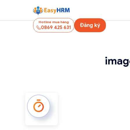
Hotline mua hàng
Đăng ký
0869 425 631
imag