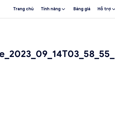
Trang chủ
Tính năng
Bảng giá
Hỗ trợ
e_2023_09_14T03_58_55