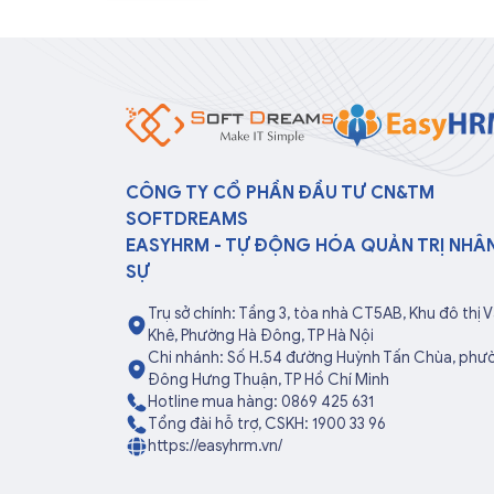
CÔNG TY CỔ PHẦN ĐẦU TƯ CN&TM
SOFTDREAMS
EASYHRM - TỰ ĐỘNG HÓA QUẢN TRỊ NHÂ
SỰ
Trụ sở chính: Tầng 3, tòa nhà CT5AB, Khu đô thị 
Khê, Phường Hà Đông, TP Hà Nội
Chi nhánh: Số H.54 đường Huỳnh Tấn Chùa, phư
Đông Hưng Thuận, TP Hồ Chí Minh
Hotline mua hàng: 0869 425 631
Tổng đài hỗ trợ, CSKH: 1900 33 96
https://easyhrm.vn/