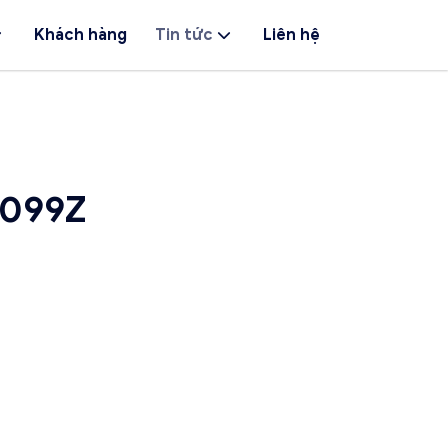
Khách hàng
Tin tức
Liên hệ
_099Z