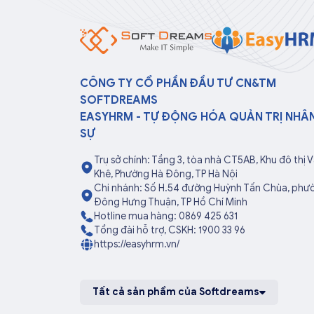
CÔNG TY CỔ PHẦN ĐẦU TƯ CN&TM
SOFTDREAMS
EASYHRM - TỰ ĐỘNG HÓA QUẢN TRỊ NHÂ
SỰ
Trụ sở chính: Tầng 3, tòa nhà CT5AB, Khu đô thị 
Khê, Phường Hà Đông, TP Hà Nội
Chi nhánh: Số H.54 đường Huỳnh Tấn Chùa, phư
Đông Hưng Thuận, TP Hồ Chí Minh
Hotline mua hàng: 0869 425 631
Tổng đài hỗ trợ, CSKH: 1900 33 96
https://easyhrm.vn/
Tất cả sản phẩm của Softdreams