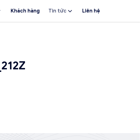
Khách hàng
Tin tức
Liên hệ
_212Z