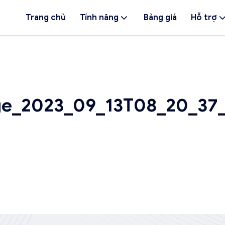
Trang chủ
Tính năng
Bảng giá
Hỗ trợ
e_2023_09_13T08_20_37