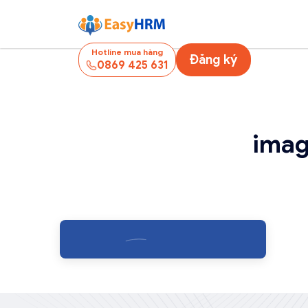
Hotline mua hàng
Đăng ký
0869 425 631
imag