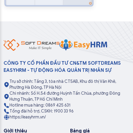
CÔNG TY CỔ PHẦN ĐẦU TƯ CN&TM SOFTDREAMS
EASYHRM - TỰ ĐỘNG HÓA QUẢN TRỊ NHÂN SỰ
Trụ sở chính: Tầng 3, tòa nhà CT5AB, Khu đô thị Văn Khê,
Phường Hà Đông, TP Hà Nội
Chi nhánh: Số H.54 đường Huỳnh Tấn Chùa, phường Đông
Hưng Thuận, TP Hồ Chí Minh
Hotline mua hàng: 0869 425 631
Tổng đài hỗ trợ, CSKH: 1900 33 96
https://easyhrm.vn/
Giới thiệu
Bảng giá