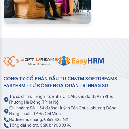
CÔNG TY CỔ PHẦN ĐẦU TƯ CN&TM SOFTDREAMS
EASYHRM - TỰ ĐỘNG HÓA QUẢN TRỊ NHÂN SỰ
Trụ sở chính: Tầng 3, tòa nhà CT5AB, Khu đô thị Văn Khê,
Phường Hà Đông, TP Hà Nội
Chi nhánh: Số H.54 đường Huỳnh Tấn Chùa, phường Đông
Hưng Thuận, TP Hồ Chí Minh
Hotline mua hàng: 0869 425 631
Tổng đài hỗ trợ, CSKH: 1900 33 96