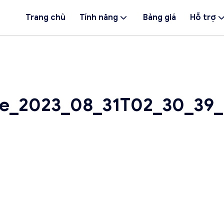
Trang chủ
Tính năng
Bảng giá
Hỗ trợ
e_2023_08_31T02_30_39