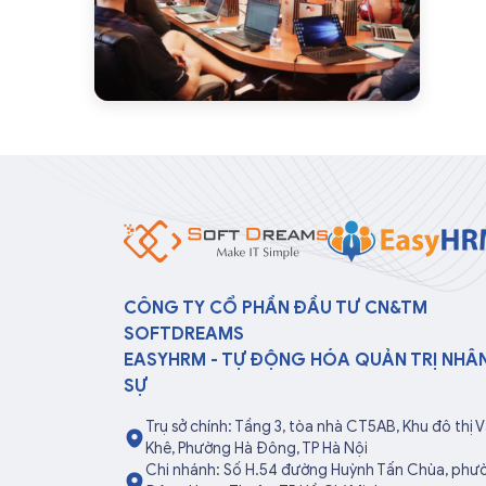
CÔNG TY CỔ PHẦN ĐẦU TƯ CN&TM
SOFTDREAMS
EASYHRM - TỰ ĐỘNG HÓA QUẢN TRỊ NHÂ
SỰ
Trụ sở chính: Tầng 3, tòa nhà CT5AB, Khu đô thị 
Khê, Phường Hà Đông, TP Hà Nội
Chi nhánh: Số H.54 đường Huỳnh Tấn Chùa, phư