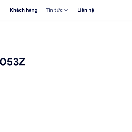
Khách hàng
Tin tức
Liên hệ
_053Z