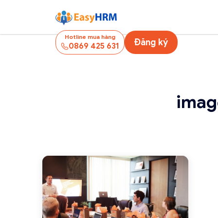
Hotline mua hàng
Đăng ký
0869 425 631
imag