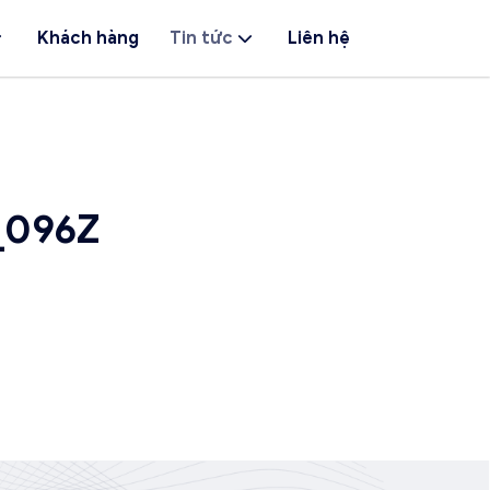
Khách hàng
Tin tức
Liên hệ
_096Z