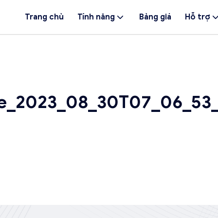
Trang chủ
Tính năng
Bảng giá
Hỗ trợ
e_2023_08_30T07_06_53