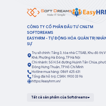
CÔNG TY CỔ PHẦN ĐẦU TƯ CN&TM
SOFTDREAMS
EASYHRM - TỰ ĐỘNG HÓA QUẢN TRỊ NHÂ
SỰ
Trụ sở chính: Tầng 3, tòa nhà CT5AB, Khu đô thị 
Khê, Phường Hà Đông, TP Hà Nội
Chi nhánh: Số H.54 đường Huỳnh Tấn Chùa, phư
Đông Hưng Thuận, TP Hồ Chí Minh
Hotline mua hàng: 0869 425 631
Tổng đài hỗ trợ, CSKH: 1900 33 96
https://easyhrm.vn/
Tất cả sản phẩm của Softdreams