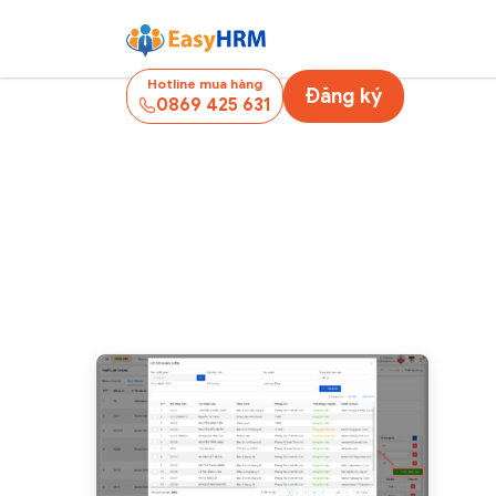
Hotline mua hàng
Đăng ký
0869 425 631