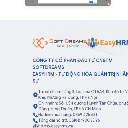
CÔNG TY CỔ PHẦN ĐẦU TƯ CN&TM
SOFTDREAMS
EASYHRM - TỰ ĐỘNG HÓA QUẢN TRỊ NHÂ
SỰ
Trụ sở chính: Tầng 3, tòa nhà CT5AB, Khu đô thị 
Khê, Phường Hà Đông, TP Hà Nội
Chi nhánh: Số H.54 đường Huỳnh Tấn Chùa, phư
Đông Hưng Thuận, TP Hồ Chí Minh
Hotline mua hàng: 0869 425 631
Tổng đài hỗ trợ, CSKH: 1900 33 96
https://easyhrm.vn/