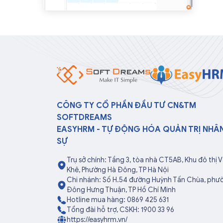
CÔNG TY CỔ PHẦN ĐẦU TƯ CN&TM
SOFTDREAMS
EASYHRM - TỰ ĐỘNG HÓA QUẢN TRỊ NHÂ
SỰ
Trụ sở chính: Tầng 3, tòa nhà CT5AB, Khu đô thị 
Khê, Phường Hà Đông, TP Hà Nội
Chi nhánh: Số H.54 đường Huỳnh Tấn Chùa, phư
Đông Hưng Thuận, TP Hồ Chí Minh
Hotline mua hàng: 0869 425 631
Tổng đài hỗ trợ, CSKH: 1900 33 96
https://easyhrm.vn/