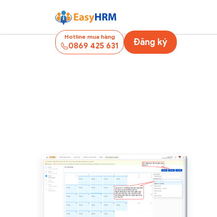
Hotline mua hàng
Đăng ký
0869 425 631