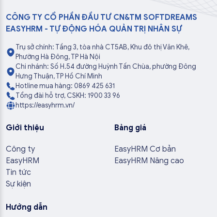
CÔNG TY CỔ PHẦN ĐẦU TƯ CN&TM SOFTDREAMS
EASYHRM - TỰ ĐỘNG HÓA QUẢN TRỊ NHÂN SỰ
Trụ sở chính: Tầng 3, tòa nhà CT5AB, Khu đô thị Văn Khê,
Phường Hà Đông, TP Hà Nội
Chi nhánh: Số H.54 đường Huỳnh Tấn Chùa, phường Đông
Hưng Thuận, TP Hồ Chí Minh
Hotline mua hàng: 0869 425 631
Tổng đài hỗ trợ, CSKH: 1900 33 96
https://easyhrm.vn/
Giới thiệu
Bảng giá
Công ty
EasyHRM Cơ bản
EasyHRM
EasyHRM Nâng cao
Tin tức
Sự kiện
Hướng dẫn