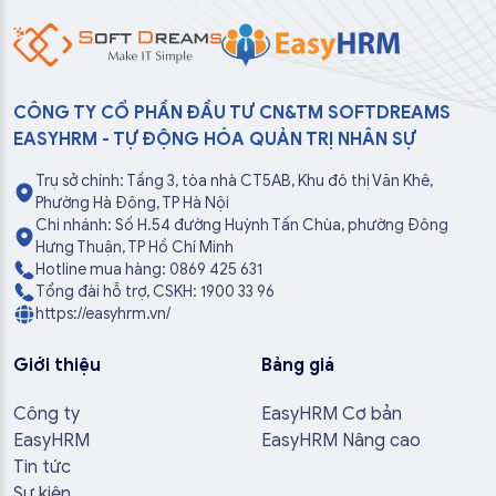
CÔNG TY CỔ PHẦN ĐẦU TƯ CN&TM SOFTDREAMS
EASYHRM - TỰ ĐỘNG HÓA QUẢN TRỊ NHÂN SỰ
Trụ sở chính: Tầng 3, tòa nhà CT5AB, Khu đô thị Văn Khê,
Phường Hà Đông, TP Hà Nội
Chi nhánh: Số H.54 đường Huỳnh Tấn Chùa, phường Đông
Hưng Thuận, TP Hồ Chí Minh
Hotline mua hàng: 0869 425 631
Tổng đài hỗ trợ, CSKH: 1900 33 96
https://easyhrm.vn/
Giới thiệu
Bảng giá
Công ty
EasyHRM Cơ bản
EasyHRM
EasyHRM Nâng cao
Tin tức
Sự kiện