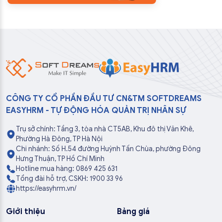
CÔNG TY CỔ PHẦN ĐẦU TƯ CN&TM SOFTDREAMS
EASYHRM - TỰ ĐỘNG HÓA QUẢN TRỊ NHÂN SỰ
Trụ sở chính: Tầng 3, tòa nhà CT5AB, Khu đô thị Văn Khê,
Phường Hà Đông, TP Hà Nội
Chi nhánh: Số H.54 đường Huỳnh Tấn Chùa, phường Đông
Hưng Thuận, TP Hồ Chí Minh
Hotline mua hàng: 0869 425 631
Tổng đài hỗ trợ, CSKH: 1900 33 96
https://easyhrm.vn/
Giới thiệu
Bảng giá