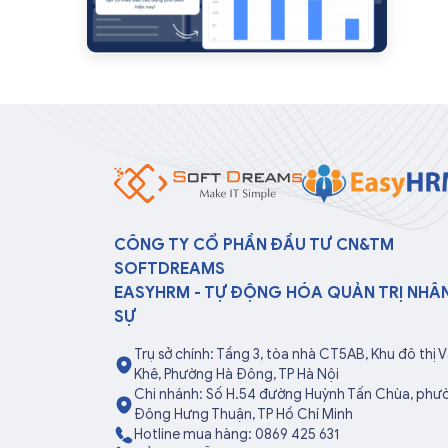
CÔNG TY CỔ PHẦN ĐẦU TƯ CN&TM
SOFTDREAMS
EASYHRM - TỰ ĐỘNG HÓA QUẢN TRỊ NHÂ
SỰ
Trụ sở chính: Tầng 3, tòa nhà CT5AB, Khu đô thị 
Khê, Phường Hà Đông, TP Hà Nội
Chi nhánh: Số H.54 đường Huỳnh Tấn Chùa, phư
Đông Hưng Thuận, TP Hồ Chí Minh
Hotline mua hàng: 0869 425 631