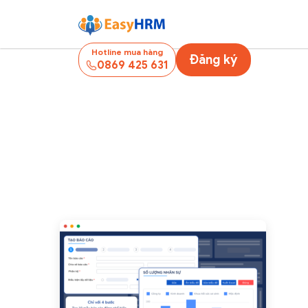
Hotline mua hàng
Đăng ký
0869 425 631