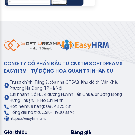
CÔNG TY CỔ PHẦN ĐẦU TƯ CN&TM SOFTDREAMS
EASYHRM - TỰ ĐỘNG HÓA QUẢN TRỊ NHÂN SỰ
Trụ sở chính: Tầng 3, tòa nhà CT5AB, Khu đô thị Văn Khê,
Phường Hà Đông, TP Hà Nội
Chi nhánh: Số H.54 đường Huỳnh Tấn Chùa, phường Đông
Hưng Thuận, TP Hồ Chí Minh
Hotline mua hàng: 0869 425 631
Tổng đài hỗ trợ, CSKH: 1900 33 96
https://easyhrm.vn/
Giới thiệu
Bảng giá