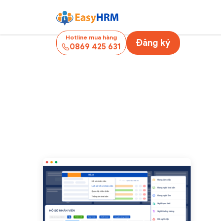
Hotline mua hàng
Đăng ký
0869 425 631