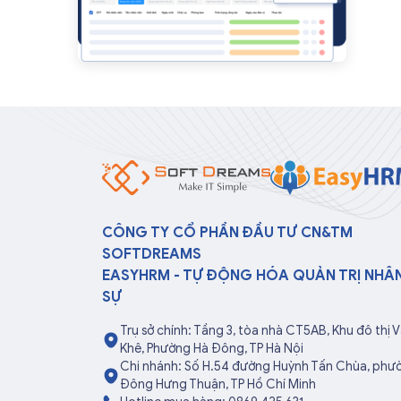
CÔNG TY CỔ PHẦN ĐẦU TƯ CN&TM
SOFTDREAMS
EASYHRM - TỰ ĐỘNG HÓA QUẢN TRỊ NHÂ
SỰ
Trụ sở chính: Tầng 3, tòa nhà CT5AB, Khu đô thị 
Khê, Phường Hà Đông, TP Hà Nội
Chi nhánh: Số H.54 đường Huỳnh Tấn Chùa, phư
Đông Hưng Thuận, TP Hồ Chí Minh