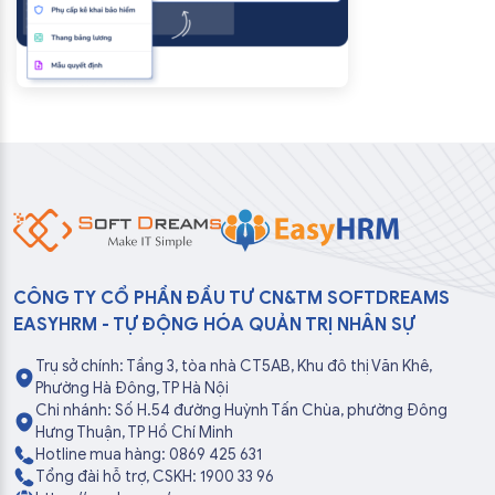
CÔNG TY CỔ PHẦN ĐẦU TƯ CN&TM SOFTDREAMS
EASYHRM - TỰ ĐỘNG HÓA QUẢN TRỊ NHÂN SỰ
Trụ sở chính: Tầng 3, tòa nhà CT5AB, Khu đô thị Văn Khê,
Phường Hà Đông, TP Hà Nội
Chi nhánh: Số H.54 đường Huỳnh Tấn Chùa, phường Đông
Hưng Thuận, TP Hồ Chí Minh
Hotline mua hàng: 0869 425 631
Tổng đài hỗ trợ, CSKH: 1900 33 96