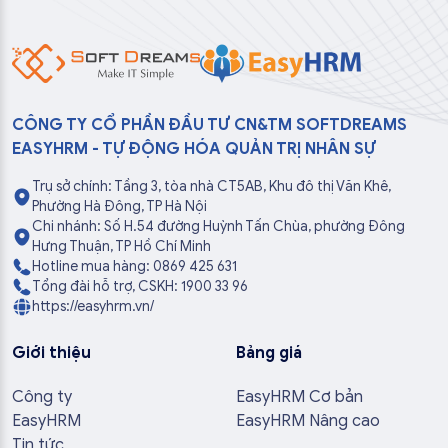
CÔNG TY CỔ PHẦN ĐẦU TƯ CN&TM SOFTDREAMS
EASYHRM - TỰ ĐỘNG HÓA QUẢN TRỊ NHÂN SỰ
Trụ sở chính: Tầng 3, tòa nhà CT5AB, Khu đô thị Văn Khê,
Phường Hà Đông, TP Hà Nội
Chi nhánh: Số H.54 đường Huỳnh Tấn Chùa, phường Đông
Hưng Thuận, TP Hồ Chí Minh
Hotline mua hàng: 0869 425 631
Tổng đài hỗ trợ, CSKH: 1900 33 96
https://easyhrm.vn/
Giới thiệu
Bảng giá
Công ty
EasyHRM Cơ bản
EasyHRM
EasyHRM Nâng cao
Tin tức