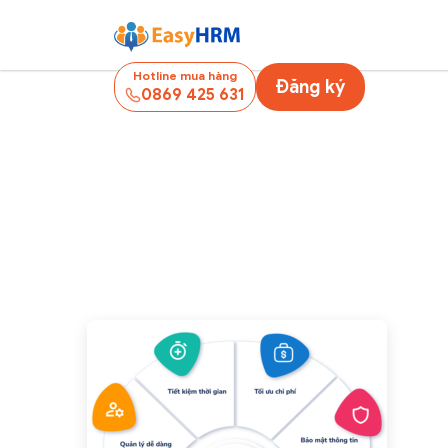
Hotline mua hàng
Đăng ký
0869 425 631