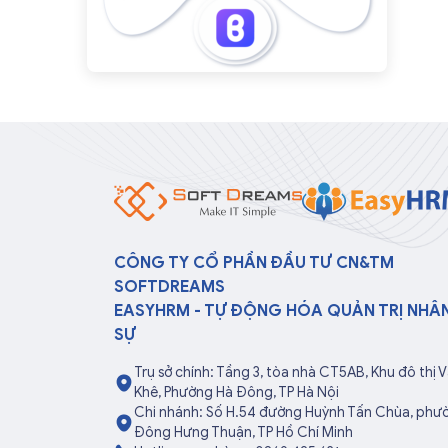
CÔNG TY CỔ PHẦN ĐẦU TƯ CN&TM
SOFTDREAMS
EASYHRM - TỰ ĐỘNG HÓA QUẢN TRỊ NHÂ
SỰ
Trụ sở chính: Tầng 3, tòa nhà CT5AB, Khu đô thị 
Khê, Phường Hà Đông, TP Hà Nội
Chi nhánh: Số H.54 đường Huỳnh Tấn Chùa, phư
Đông Hưng Thuận, TP Hồ Chí Minh