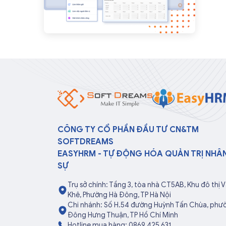
CÔNG TY CỔ PHẦN ĐẦU TƯ CN&TM
SOFTDREAMS
EASYHRM - TỰ ĐỘNG HÓA QUẢN TRỊ NHÂ
SỰ
Trụ sở chính: Tầng 3, tòa nhà CT5AB, Khu đô thị 
Khê, Phường Hà Đông, TP Hà Nội
Chi nhánh: Số H.54 đường Huỳnh Tấn Chùa, phư
Đông Hưng Thuận, TP Hồ Chí Minh
Hotline mua hàng: 0869 425 631