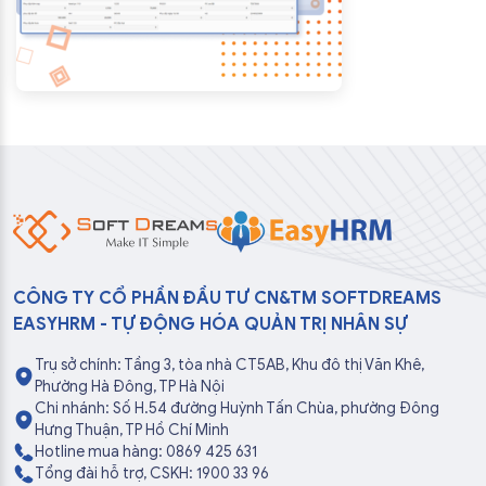
CÔNG TY CỔ PHẦN ĐẦU TƯ CN&TM SOFTDREAMS
EASYHRM - TỰ ĐỘNG HÓA QUẢN TRỊ NHÂN SỰ
Trụ sở chính: Tầng 3, tòa nhà CT5AB, Khu đô thị Văn Khê,
Phường Hà Đông, TP Hà Nội
Chi nhánh: Số H.54 đường Huỳnh Tấn Chùa, phường Đông
Hưng Thuận, TP Hồ Chí Minh
Hotline mua hàng: 0869 425 631
Tổng đài hỗ trợ, CSKH: 1900 33 96